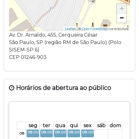
+
−
Leaflet
| ©
OpenStreetMap
contributors
Av. Dr. Arnaldo
,
455
,
Cerqueira César
São Paulo
,
SP
(região
RM de São Paulo
) (
Polo
SISEM-SP 6
)
CEP
01246-903
Horários de abertura ao público
seg
ter
qua
qui
sex
sáb
dom
Aberto
Aberto
Aberto
Aberto
Aberto
08