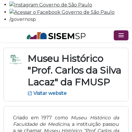
/governosp
menu
Museu Histórico
"Prof. Carlos da Silva
Lacaz" da FMUSP
Visitar website
open_in_new
Criado em 1977 como
Museu Histórico da
Faculdade de Medicina
, a instituição passou
a se chamar
Museu Histórico “Prof. Carlos da