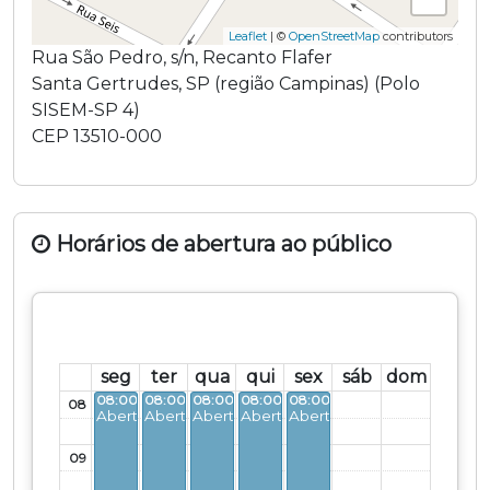
Leaflet
| ©
OpenStreetMap
contributors
Rua São Pedro
,
s/n
,
Recanto Flafer
Santa Gertrudes
,
SP
(região
Campinas
) (
Polo
SISEM-SP 4
)
CEP
13510-000
Horários de abertura ao público
seg
ter
qua
qui
sex
sáb
dom
08:00 - 17:30
08:00 - 17:30
08:00 - 17:30
08:00 - 17:30
08:00 - 17:30
08
Aberto
Aberto
Aberto
Aberto
Aberto
09