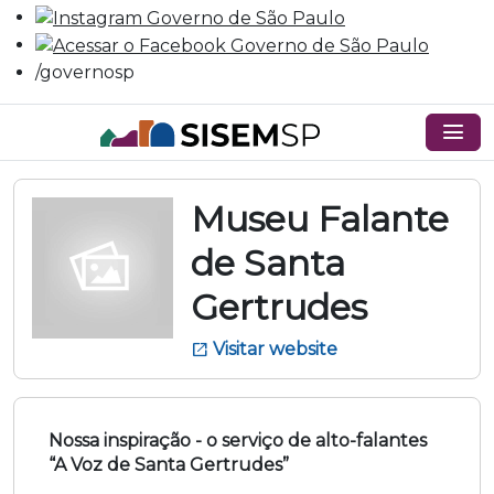
/governosp
menu
Museu Falante
de Santa
Gertrudes
Visitar website
open_in_new
Nossa inspiração - o serviço de alto-falantes
“A Voz de Santa Gertrudes”