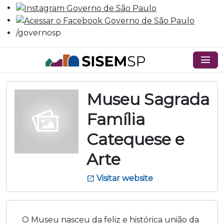
/governosp
menu
Museu Sagrada
Família
Catequese e
Arte
Visitar website
open_in_new
O Museu nasceu da feliz e histórica união da