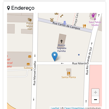
Endereço
+
−
Leaflet
| ©
OpenStreetMap
contributors