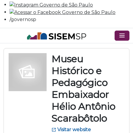
/governosp
menu
Museu
Histórico e
Pedagógico
Embaixador
Hélio Antônio
Scarabôtolo
Visitar website
open_in_new