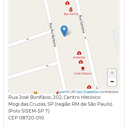
+
−
Leaflet
| ©
OpenStreetMap
contributors
Rua José Bonifácio
,
202
,
Centro Histórico
Mogi das Cruzes
,
SP
(região
RM de São Paulo
)
(
Polo SISEM-SP 7
)
CEP
08720-010