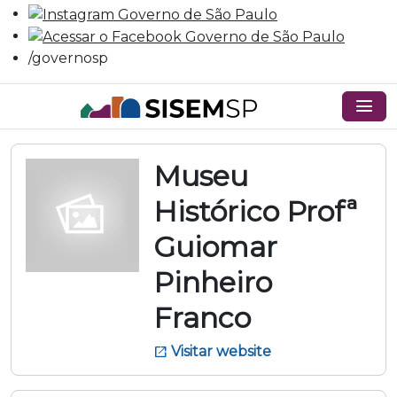
/governosp
menu
Museu
Histórico Profª
Guiomar
Pinheiro
Franco
Visitar website
open_in_new