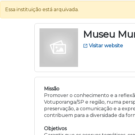
Essa instituição está arquivada.
Museu Mun
Visitar website
open_in_new
Missão
Promover o conhecimento e a reflexão
Votuporanga/SP e região, numa perspe
preservação, a comunicação e a expre
contribuem para a diversidade da form
Objetivos