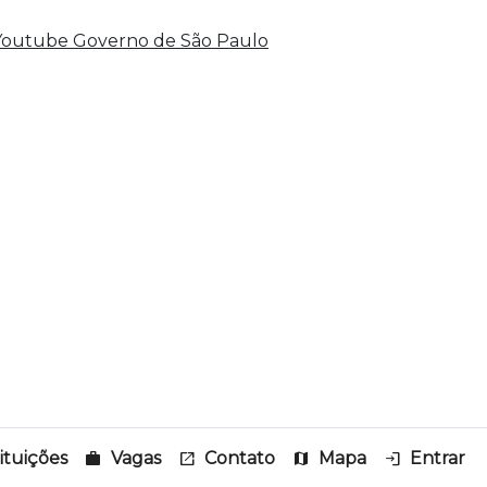
tituições
work
Vagas
open_in_new
Contato
map
Mapa
login
Entrar