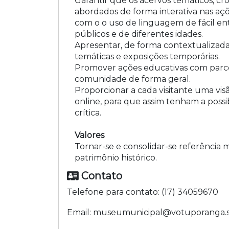
Garantir que os acervos temáticos, cr
abordados de forma interativa nas açõ
com o o uso de linguagem de fácil e
públicos e de diferentes idades.
Apresentar, de forma contextualizad
temáticas e exposições temporárias.
Promover ações educativas com parceri
comunidade de forma geral.
Proporcionar a cada visitante uma visã
online, para que assim tenham a possi
crítica.
Valores
Tornar-se e consolidar-se referência
patrimônio histórico.
Contato
Telefone para contato:
(17) 34059670
Email:
museumunicipal@votuporanga.s