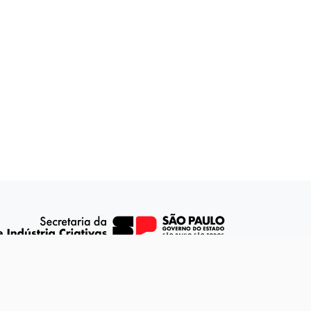
dade
SIC