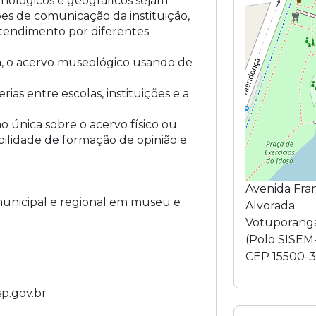
onológicos e geográficos sejam
es de comunicação da instituição,
ntendimento por diferentes
a, o acervo museológico usando de
as entre escolas, instituições e a
o única sobre o acervo físico ou
bilidade de formação de opinião e
Avenida Fra
 municipal e regional em museu e
Alvorada
Votuporang
(
Polo SISEM
CEP
15500-
p.gov.br