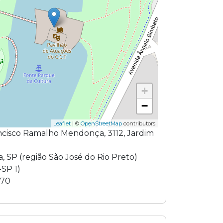
+
−
Leaflet
| ©
OpenStreetMap
contributors
ncisco Ramalho Mendonça
,
3112
,
Jardim
a
,
SP
(região
São José do Rio Preto
)
-SP 1
)
370