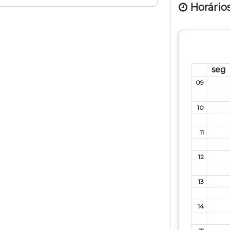
Horários
seg
09
10
11
12
13
14