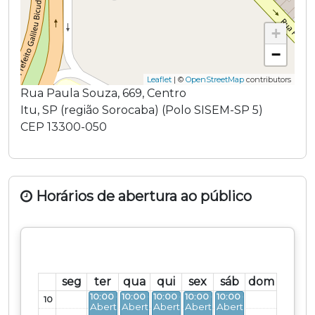
+
−
Leaflet
| ©
OpenStreetMap
contributors
Rua Paula Souza
,
669
,
Centro
Itu
,
SP
(região
Sorocaba
) (
Polo SISEM-SP 5
)
CEP
13300-050
Horários de abertura ao público
seg
ter
qua
qui
sex
sáb
dom
10:00 - 17:00
10:00 - 17:00
10:00 - 17:00
10:00 - 17:00
10:00 - 17:00
10
Aberto
Aberto
Aberto
Aberto
Aberto