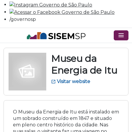
/governosp
menu
Museu da
Energia de Itu
Visitar website
open_in_new
O Museu da Energia de Itu está instalado em
um sobrado construído em 1847 e situado
em pleno centro histórico da cidade. Nas
suas salas, o visitante faz uma viagem no