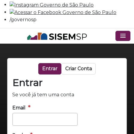
/governosp
menu
Entrar
Criar Conta
Entrar
Se você já tem uma conta
Email