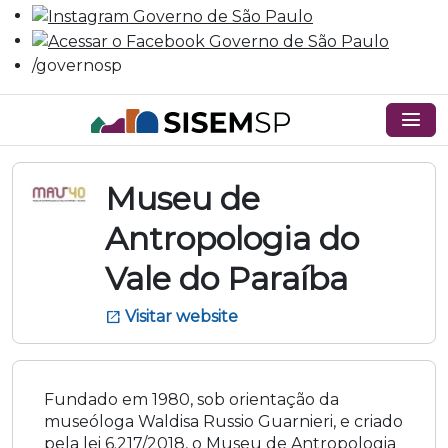
/governosp
menu
Museu de
Antropologia do
Vale do Paraíba
Visitar website
open_in_new
Fundado em 1980, sob orientação da
museóloga Waldisa Russio Guarnieri, e criado
pela lei 6.217/2018, o Museu de Antropologia