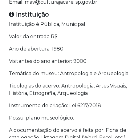
Email:
mav@culturajacarei.sp.gov.br
Instituição
Instituição é
Pública
,
Municipal
Valor da entrada R$:
Ano de abertura:
1980
Visitantes do ano anterior:
9000
Temática do museu:
Antropologia e Arqueologia
Tipologias do acervo:
Antropologia
,
Artes Visuais
,
História
,
Etnografia
,
Arqueologia
Instrumento de criação:
Lei
6217/2018
Possui plano museológico.
A documentação do acervo é feita por:
Ficha de
catalogação
,
Listagem Digital (Word, Excel, etc.)
,