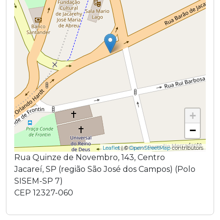
+
−
Leaflet
| ©
OpenStreetMap
contributors
Rua Quinze de Novembro
,
143
,
Centro
Jacareí
,
SP
(região
São José dos Campos
) (
Polo
SISEM-SP 7
)
CEP
12327-060