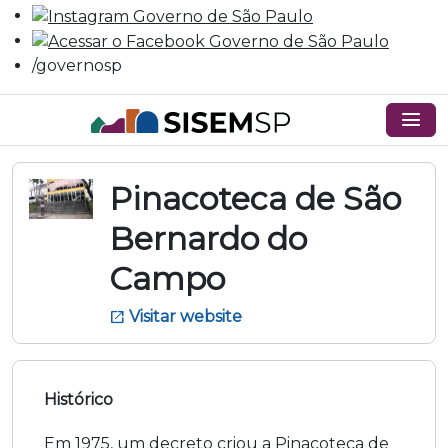
/governosp
menu
Pinacoteca de São
Bernardo do
Campo
Visitar website
open_in_new
Histórico
Em 1975, um decreto criou a Pinacoteca de