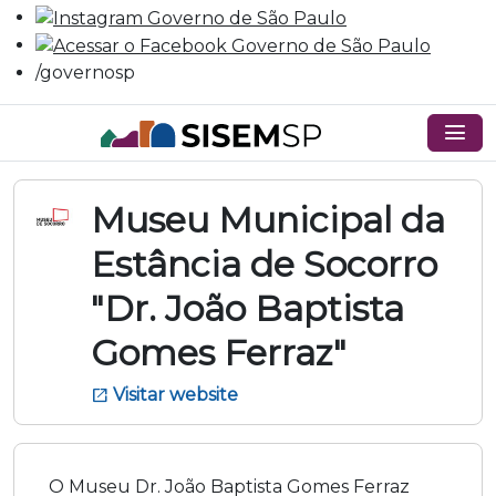
/governosp
menu
Museu Municipal da
Estância de Socorro
"Dr. João Baptista
Gomes Ferraz"
Visitar website
open_in_new
O Museu Dr. João Baptista Gomes Ferraz