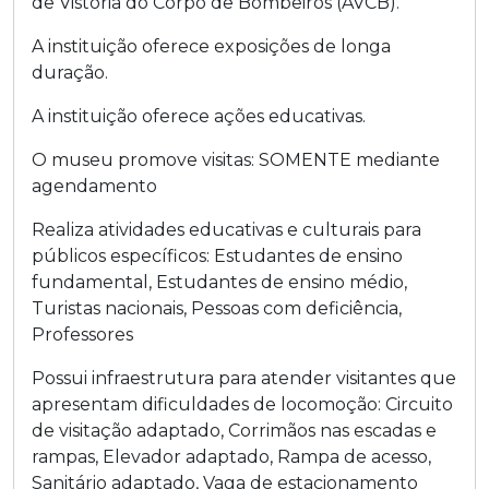
de Vistoria do Corpo de Bombeiros (AVCB).
A instituição oferece exposições de longa
duração.
A instituição oferece ações educativas.
O museu promove visitas:
SOMENTE mediante
agendamento
Realiza atividades educativas e culturais para
públicos específicos:
Estudantes de ensino
fundamental
,
Estudantes de ensino médio
,
Turistas nacionais
,
Pessoas com deficiência
,
Professores
Possui infraestrutura para atender visitantes que
apresentam dificuldades de locomoção:
Circuito
de visitação adaptado
,
Corrimãos nas escadas e
rampas
,
Elevador adaptado
,
Rampa de acesso
,
Sanitário adaptado
,
Vaga de estacionamento