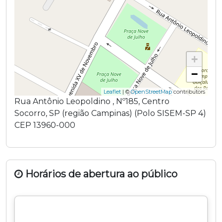
+
−
Leaflet
| ©
OpenStreetMap
contributors
Rua Antônio Leopoldino
,
Nº185
,
Centro
Socorro
,
SP
(região
Campinas
) (
Polo SISEM-SP 4
)
CEP
13960-000
Horários de abertura ao público