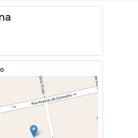
ima
o