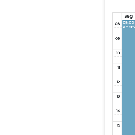
seg
08:00 
08
Abert
09
10
11
12
13
14
15