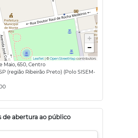
+
−
Leaflet
| ©
OpenStreetMap
contributors
e Maio
,
650
,
Centro
SP
(região
Ribeirão Preto
) (
Polo SISEM-
000
 de abertura ao público