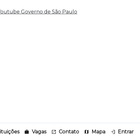
tituições
work
Vagas
open_in_new
Contato
map
Mapa
login
Entrar