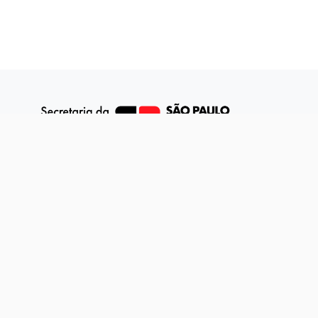
dade
SIC