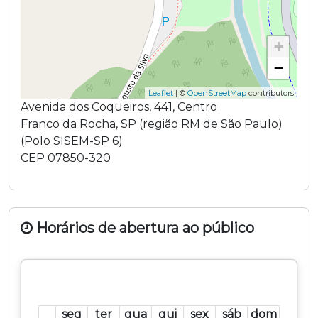
+
−
Leaflet
| ©
OpenStreetMap
contributors
Avenida dos Coqueiros
,
441
,
Centro
Franco da Rocha
,
SP
(região
RM de São Paulo
)
(
Polo SISEM-SP 6
)
CEP
07850-320
Horários de abertura ao público
seg
ter
qua
qui
sex
sáb
dom