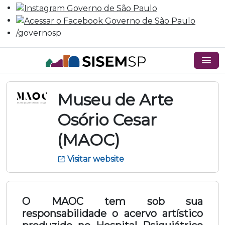
/governosp
menu
Museu de Arte
Osório Cesar
(MAOC)
Visitar website
open_in_new
O MAOC tem sob sua
responsabilidade o acervo artístico