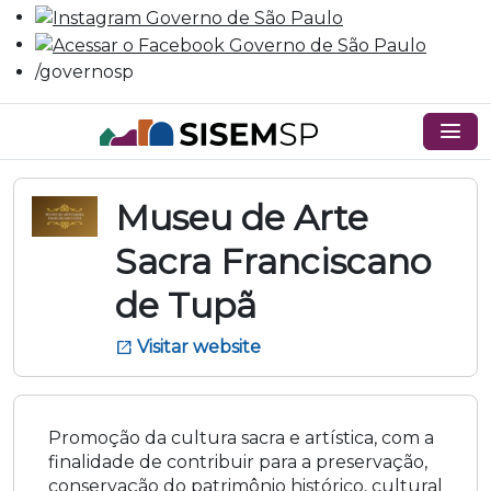
/governosp
menu
Museu de Arte
Sacra Franciscano
de Tupã
Visitar website
open_in_new
Promoção da cultura sacra e artística, com a
finalidade de contribuir para a preservação,
conservação do patrimônio histórico, cultural