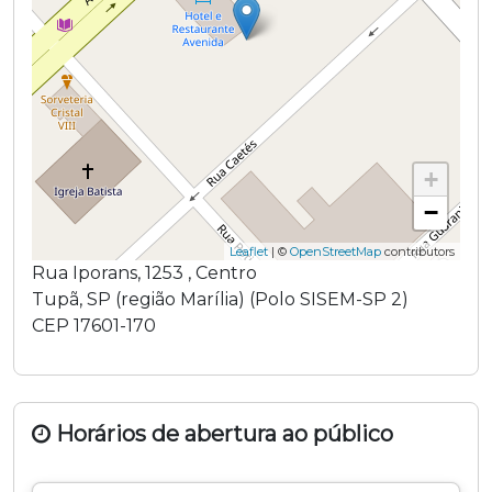
+
−
Leaflet
| ©
OpenStreetMap
contributors
Rua Iporans
,
1253
,
Centro
Tupã
,
SP
(região
Marília
) (
Polo SISEM-SP 2
)
CEP
17601-170
Horários de abertura ao público