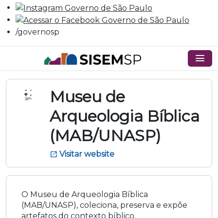
/governosp
menu
Museu de
Arqueologia Bíblica
(MAB/UNASP)
Visitar website
open_in_new
O Museu de Arqueologia Bíblica
(MAB/UNASP), coleciona, preserva e expõe
artefatos do contexto bíblico.