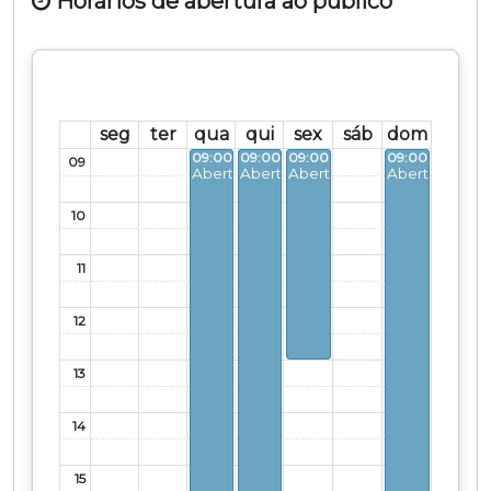
Horários de abertura ao público
seg
ter
qua
qui
sex
sáb
dom
09:00 - 17:00
09:00 - 22:00
09:00 - 13:00
09:00 - 17:00
09
Aberto
Aberto
Aberto
Aberto
10
11
12
13
14
15