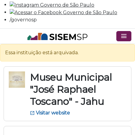
/governosp
menu
Essa instituição está arquivada.
Museu Municipal
"José Raphael
Toscano" - Jahu
Visitar website
open_in_new