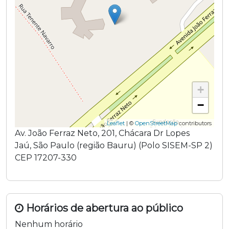
+
−
Leaflet
| ©
OpenStreetMap
contributors
Av. João Ferraz Neto
,
201
,
Chácara Dr Lopes
Jaú
,
São Paulo
(região
Bauru
) (
Polo SISEM-SP 2
)
CEP
17207-330
Horários de abertura ao público
Nenhum horário