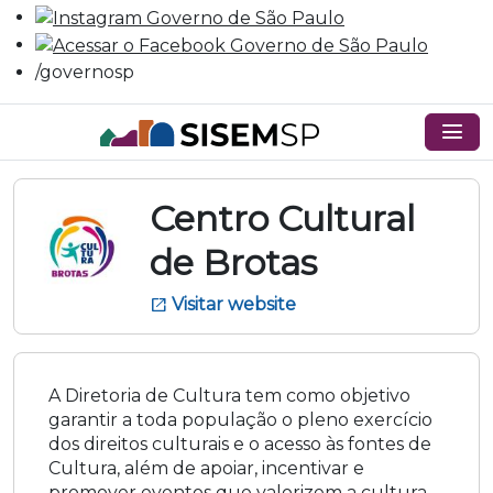
/governosp
menu
Centro Cultural
de Brotas
Visitar website
open_in_new
A Diretoria de Cultura tem como objetivo
garantir a toda população o pleno exercício
dos direitos culturais e o acesso às fontes de
Cultura, além de apoiar, incentivar e
promover eventos que valorizem a cultura