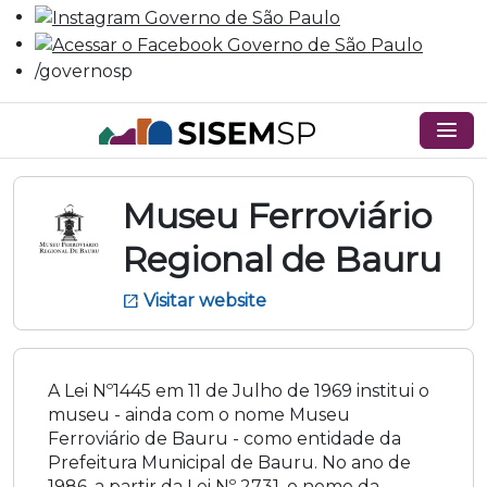
/governosp
menu
Museu Ferroviário
Regional de Bauru
Visitar website
open_in_new
A Lei Nº1445 em 11 de Julho de 1969 institui o
museu - ainda com o nome Museu
Ferroviário de Bauru - como entidade da
Prefeitura Municipal de Bauru. No ano de
1986, a partir da Lei Nº 2731, o nome da