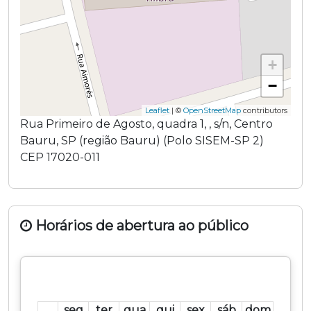
+
−
Leaflet
| ©
OpenStreetMap
contributors
Rua Primeiro de Agosto, quadra 1,
,
s/n
,
Centro
Bauru
,
SP
(região
Bauru
) (
Polo SISEM-SP 2
)
CEP
17020-011
Horários de abertura ao público
seg
ter
qua
qui
sex
sáb
dom