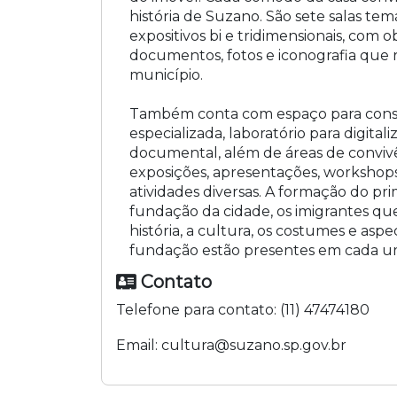
história de Suzano. São sete salas te
expositivos bi e tridimensionais, com 
documentos, fotos e iconografia que r
município.
Também conta com espaço para consul
especializada, laboratório para digita
documental, além de áreas de convivê
exposições, apresentações, workshops,
atividades diversas. A formação do pri
fundação da cidade, os imigrantes qu
história, a cultura, os costumes e asp
fundação estão presentes em cada u
Contato
Telefone para contato:
(11) 47474180
Email:
cultura@suzano.sp.gov.br