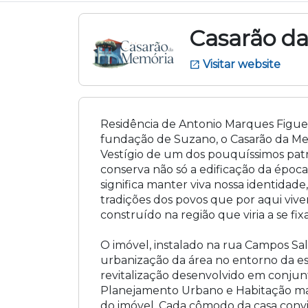
Casarão da
Visitar website
open_in_new
Residência de Antonio Marques Figuei
fundação de Suzano, o Casarão da Mem
Vestígio de um dos pouquíssimos patr
conserva não só a edificação da época
significa manter viva nossa identidade
tradições dos povos que por aqui viver
construído na região que viria a se f
O imóvel, instalado na rua Campos Sal
urbanização da área no entorno da es
revitalização desenvolvido em conjunt
Planejamento Urbano e Habitação mant
do imóvel. Cada cômodo da casa convid