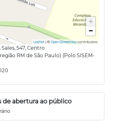
+
−
Leaflet
| ©
OpenStreetMap
contributors
 Sales
,
547
,
Centro
região
RM de São Paulo
) (
Polo SISEM-
020
 de abertura ao público
ário