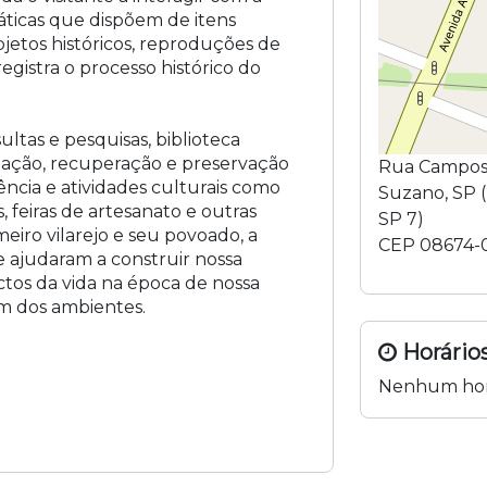
máticas que dispõem de itens
objetos históricos, reproduções de
egistra o processo histórico do
tas e pesquisas, biblioteca
lização, recuperação e preservação
Rua Campos
ncia e atividades culturais como
Suzano
,
SP
(
 feiras de artesanato e outras
SP 7
)
meiro vilarejo e seu povoado, a
CEP
08674-
e ajudaram a construir nossa
ectos da vida na época de nossa
m dos ambientes.
Horários
Nenhum hor