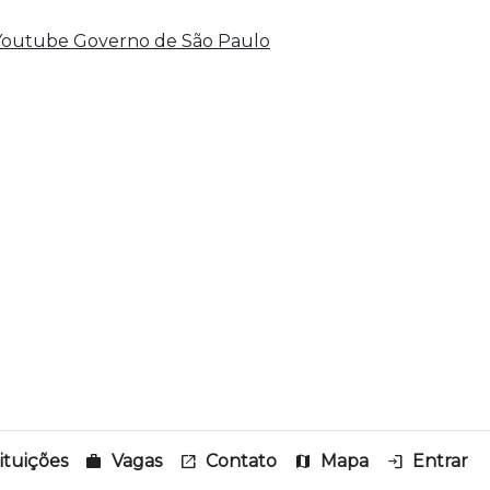
tituições
work
Vagas
open_in_new
Contato
map
Mapa
login
Entrar