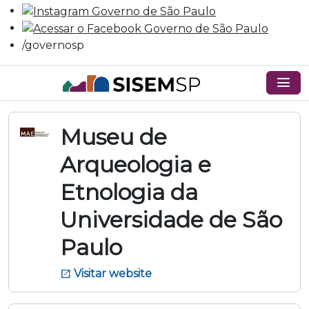
/governosp
menu
Museu de
Arqueologia e
Etnologia da
Universidade de São
Paulo
Visitar website
open_in_new