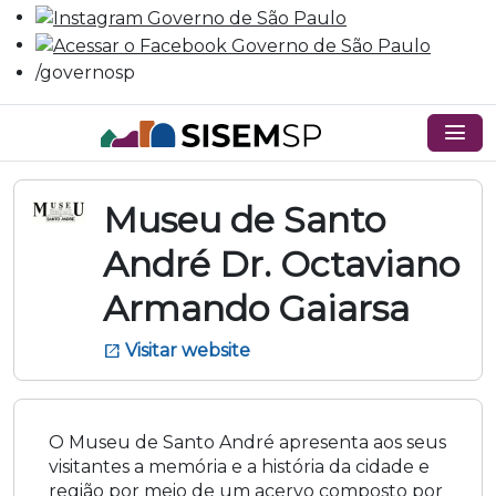
/governosp
menu
Museu de Santo
André Dr. Octaviano
Armando Gaiarsa
Visitar website
open_in_new
O Museu de Santo André apresenta aos seus
visitantes a memória e a história da cidade e
região por meio de um acervo composto por