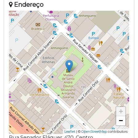
Endereço
+
−
Leaflet
| ©
OpenStreetMap
contributors
Rua Senador Fláquer
,
470
,
Centro