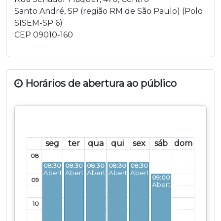
Santo André
,
SP
(região
RM de São Paulo
) (
Polo
SISEM-SP 6
)
CEP
09010-160
Horários de abertura ao público
seg
ter
qua
qui
sex
sáb
dom
08
08:30 - 16:30
08:30 - 16:30
08:30 - 16:30
08:30 - 16:30
08:30 - 16:30
Aberto
Aberto
Aberto
Aberto
Aberto
09:00 - 14:30
09
Aberto
10