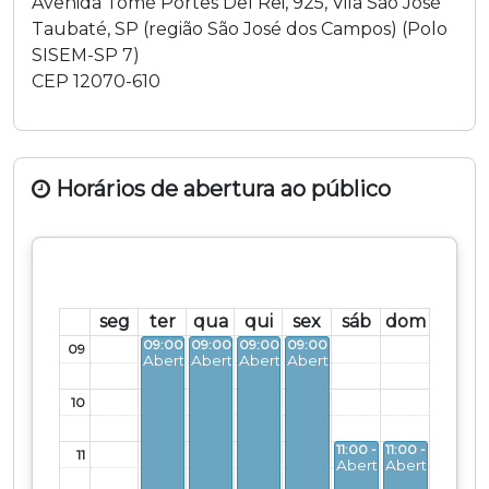
Avenida Tomé Portes Del Rei
,
925
,
Vila São José
Taubaté
,
SP
(região
São José dos Campos
) (
Polo
SISEM-SP 7
)
CEP
12070-610
Horários de abertura ao público
seg
ter
qua
qui
sex
sáb
dom
09:00 - 12:00
09:00 - 12:00
09:00 - 12:00
09:00 - 12:00
09
Aberto
Aberto
Aberto
Aberto
10
11:00 - 16:00
11:00 - 16:00
11
Aberto
Aberto