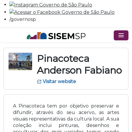
/governosp
menu
Pinacoteca
Anderson Fabiano
Visitar website
open_in_new
A Pinacoteca tem por objetivo preservar e
difundir, através do seu acervo, as artes
visuais representativas da cultura local. A sua
coleção inclui pinturas, desenhos e
esculturas dos mais variados temas, sendo