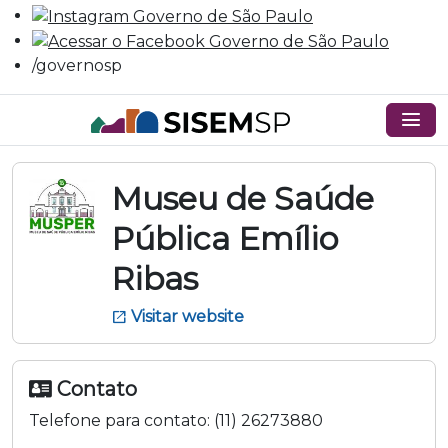
/governosp
menu
Museu de Saúde
Pública Emílio
Ribas
Visitar website
open_in_new
Contato
Telefone para contato:
(11) 26273880