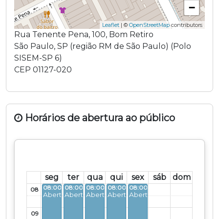
−
Leaflet
| ©
OpenStreetMap
contributors
Rua Tenente Pena
,
100
,
Bom Retiro
São Paulo
,
SP
(região
RM de São Paulo
) (
Polo
SISEM-SP 6
)
CEP
01127-020
Horários de abertura ao público
seg
ter
qua
qui
sex
sáb
dom
08:00 - 17:00
08:00 - 17:00
08:00 - 17:00
08:00 - 17:00
08:00 - 17:00
08
Aberto
Aberto
Aberto
Aberto
Aberto
09