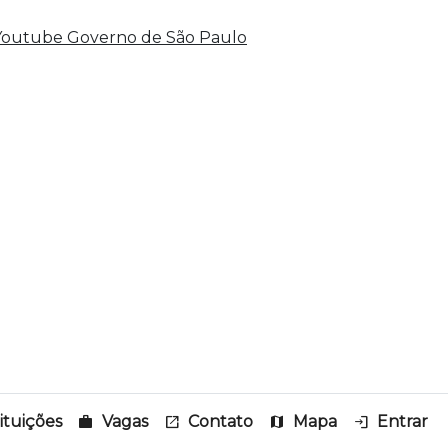
tituições
work
Vagas
open_in_new
Contato
map
Mapa
login
Entrar