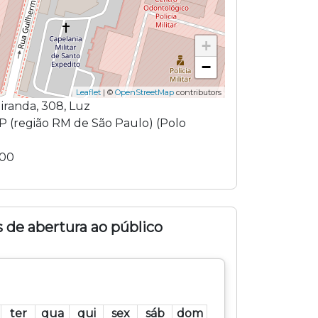
+
−
Leaflet
| ©
OpenStreetMap
contributors
iranda
,
308
,
Luz
P
(região
RM de São Paulo
) (
Polo
000
 de abertura ao público
ter
qua
qui
sex
sáb
dom