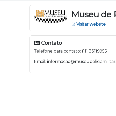
Museu de P
Visitar website
open_in_new
Contato
Telefone para contato:
(11) 33119955
Email:
informacao@museupoliciamilitar