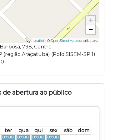
+
−
Leaflet
| ©
OpenStreetMap
contributors
 Barbosa
,
798
,
Centro
P
(região
Araçatuba
) (
Polo SISEM-SP 1
)
001
 de abertura ao público
ter
qua
qui
sex
sáb
dom
- 11:00
07:00 - 11:00
07:00 - 11:00
07:00 - 11:00
07:00 - 11:00