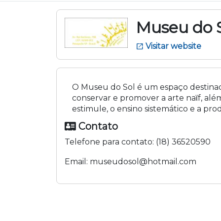
Museu do 
Visitar website
open_in_new
O Museu do Sol é um espaço destinad
conservar e promover a arte naϊf, al
estimule, o ensino sistemático e a prod
Contato
Telefone para contato:
(18) 36520590
Email:
museudosol@hotmail.com