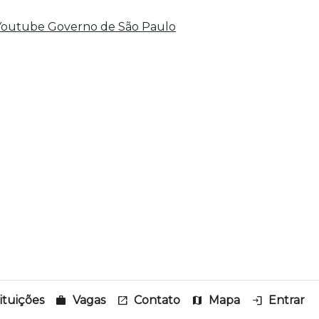
tituições
work
Vagas
open_in_new
Contato
map
Mapa
login
Entrar