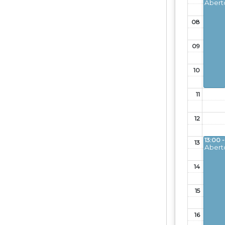
Abert
08
09
10
11
12
13:00 -
13
Abert
14
15
16