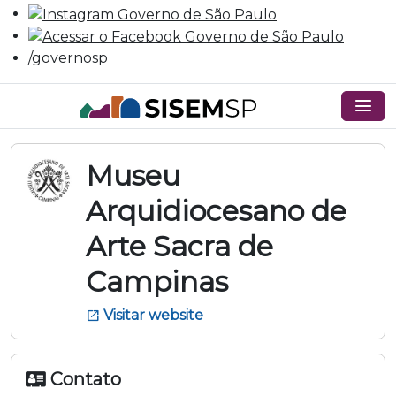
/governosp
menu
Museu
Arquidiocesano de
Arte Sacra de
Campinas
Visitar website
open_in_new
Contato