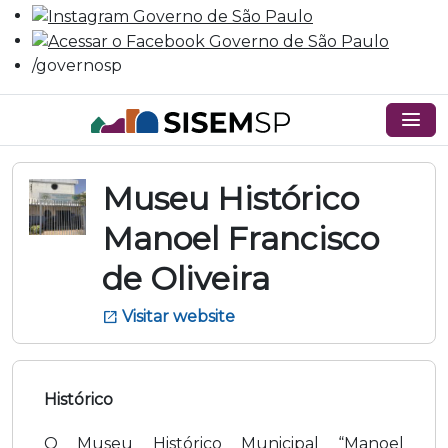
/governosp
menu
Museu Histórico
Manoel Francisco
de Oliveira
Visitar website
open_in_new
Histórico
O Museu Histórico Municipal “Manoel