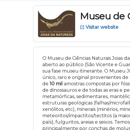
Museu de C
Visitar website
open_in_new
O Museu de Ciências Naturais Joias da
aberto ao público (São Vicente e Guar
sua fase museu itinerante. O Museu J
único, raro e original provenientes de
de
10 mil
amostras compostas por fósse
de dinossauros e de todas as eras e pe
metamórficas, sedimentares, mantélica
estruturas geológicas (falhas/microfalh
xenólitos, etc), minerais (minérios, mine
meteoritos/impactitos/tectitos (a mai
país), fulguritos, areias e seixos. Tem
principalmente por conchas de molusco