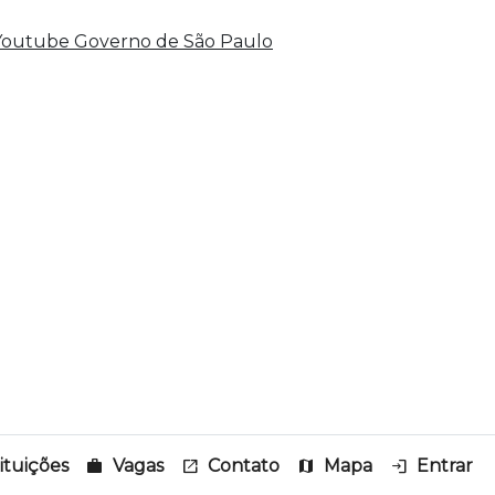
tituições
work
Vagas
open_in_new
Contato
map
Mapa
login
Entrar