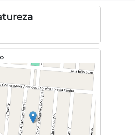
atureza
o