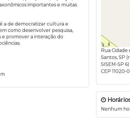
axonômicos importantes e muitas
é a de democratizar cultura e
bem como desenvolver pesquisa,
s e promover a interação do
ciências.
Rua Cidade 
Santos
,
SP
(
SISEM-SP 6
)
CEP
11020-
om
Horários
Nenhum hor