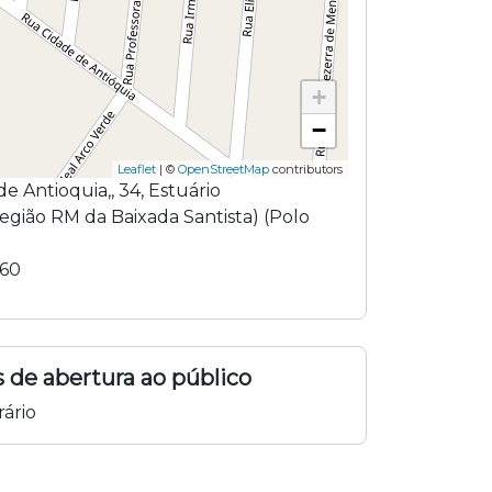
+
−
Leaflet
| ©
OpenStreetMap
contributors
de Antioquia,
,
34
,
Estuário
região
RM da Baixada Santista
) (
Polo
060
 de abertura ao público
ário