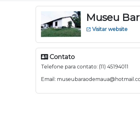
Museu Bar
Visitar website
open_in_new
Contato
Telefone para contato:
(11) 45194011
Email:
museubaraodemaua@hotmail.c