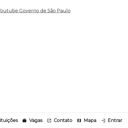
tituições
work
Vagas
open_in_new
Contato
map
Mapa
login
Entrar