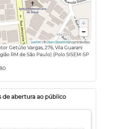
+
−
Leaflet
| ©
OpenStreetMap
contributors
tor Getúlio Vargas
,
276
,
Vila Guarani
egião
RM de São Paulo
) (
Polo SISEM-SP
180
 de abertura ao público