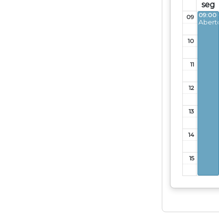
seg
09:00 
09
Abert
10
11
12
13
14
15