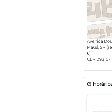
Avenida Dou
Mauá
,
SP
(r
6
)
CEP
09310-
Horários