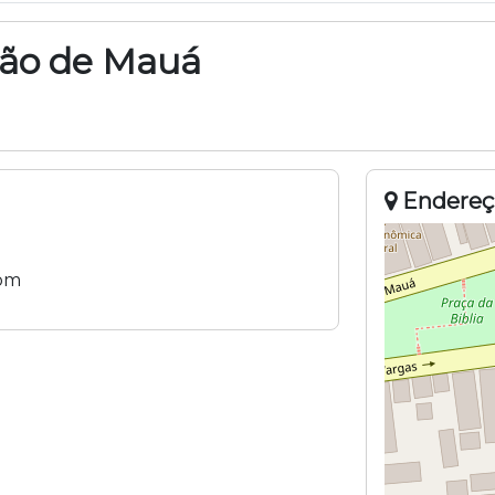
ão de Mauá
Endereç
om