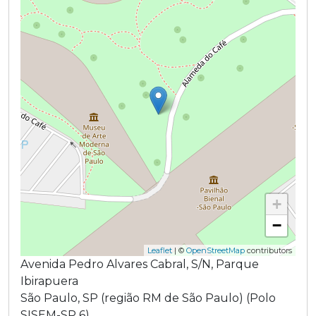
+
−
Leaflet
| ©
OpenStreetMap
contributors
Avenida Pedro Alvares Cabral
,
S/N
,
Parque
Ibirapuera
São Paulo
,
SP
(região
RM de São Paulo
) (
Polo
SISEM-SP 6
)