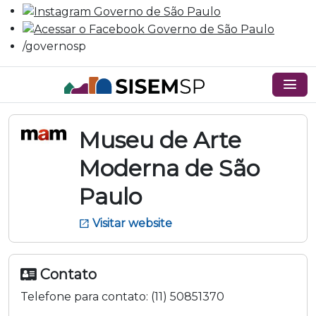
/governosp
menu
Museu de Arte
Moderna de São
Paulo
Visitar website
open_in_new
Contato
Telefone para contato:
(11) 50851370