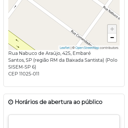
+
−
Leaflet
| ©
OpenStreetMap
contributors
Rua Nabuco de Araújo
,
425
,
Embaré
Santos
,
SP
(região
RM da Baixada Santista
) (
Polo
SISEM-SP 6
)
CEP
11025-011
Horários de abertura ao público