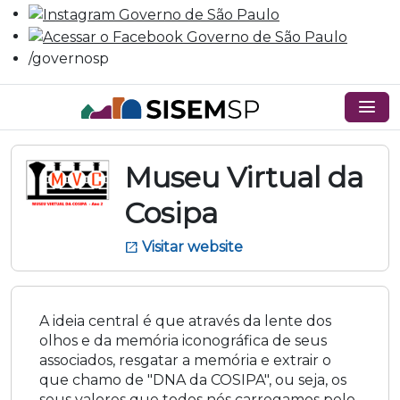
/governosp
menu
Museu Virtual da
Cosipa
Visitar website
open_in_new
A ideia central é que através da lente dos
olhos e da memória iconográfica de seus
associados, resgatar a memória e extrair o
que chamo de "DNA da COSIPA", ou seja, os
seus valores que todos nós carregamos pelo