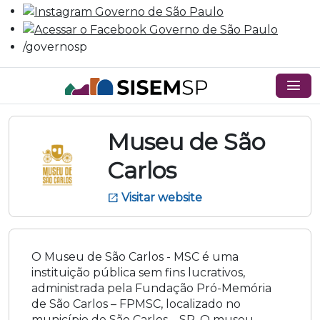
/governosp
menu
Museu de São
Carlos
Visitar website
open_in_new
O Museu de São Carlos - MSC é uma
instituição pública sem fins lucrativos,
administrada pela Fundação Pró-Memória
de São Carlos – FPMSC, localizado no
município de São Carlos – SP. O museu