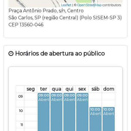
Leaflet
| ©
OpenStreetMap
contributors
Praça Antônio Prado
,
s/n
,
Centro
São Carlos
,
SP
(região
Central
) (
Polo SISEM-SP 3
)
CEP
13560-046
Horários de abertura ao público
seg
ter
qua
qui
sex
sáb
dom
09:00 - 12:30
09:00 - 12:30
09:00 - 12:30
09:00 - 12:30
09
Aberto
Aberto
Aberto
Aberto
10:00 - 16:00
10:00 - 16:00
10
Aberto
Aberto
11