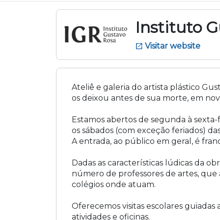
Instituto 
Visitar website
open_in_new
Ateliê e galeria do artista plástico G
os deixou antes de sua morte, em no
Estamos abertos de segunda à sexta-fe
os sábados (com exceção feriados) das
A entrada, ao público em geral, é fran
Dadas as características lúdicas da ob
número de professores de artes, que a 
colégios onde atuam.
Oferecemos visitas escolares guiadas a
atividades e oficinas.