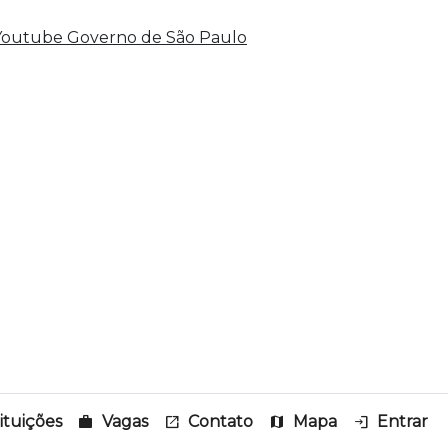
tituições
work
Vagas
open_in_new
Contato
map
Mapa
login
Entrar