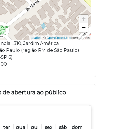
+
−
Leaflet
| ©
OpenStreetMap
contributors
ândia
,
310
,
Jardim América
ão Paulo
(região
RM de São Paulo
)
-SP 6
)
000
 de abertura ao público
ter
qua
qui
sex
sáb
dom